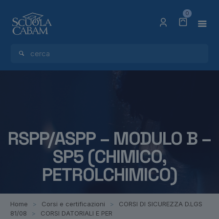
0
RSPP/ASPP – MODULO B –
SP5 (CHIMICO,
PETROLCHIMICO)
Home
>
Corsi e certificazioni
>
CORSI DI SICUREZZA D.LGS
81/08
>
CORSI DATORIALI E PER