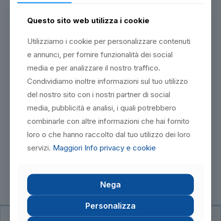
gestire in modo competente la salute e sicurezza nei
luoghi di lavoro all’interno di contesti altamente
specializzati, garantendo il rispetto delle normative e la
Questo sito web utilizza i cookie
tutela dei lavoratori.
Utilizziamo i cookie per personalizzare contenuti
Inoltre, i laureati avranno prospettive come consulenti di
e annunci, per fornire funzionalità dei social
sicurezza altamente specializzati in questi settori. La loro
capacità di valutare rischi specifici legati alle attività
media e per analizzare il nostro traffico.
chimiche e petrolchimiche, sviluppare strategie di
Condividiamo inoltre informazioni sul tuo utilizzo
prevenzione e comunicare efficacemente le procedure di
sicurezza li renderà risorse preziose per le aziende
del nostro sito con i nostri partner di social
impegnate a mantenere standard di sicurezza elevati.
media, pubblicità e analisi, i quali potrebbero
In sintesi, il corso offre sbocchi professionali di notevole
combinarle con altre informazioni che hai fornito
importanza, consentendo ai partecipanti di contribuire in
loro o che hanno raccolto dal tuo utilizzo dei loro
modo significativo alla promozione della sicurezza nei
settori chimico e petrolchimico, e di influenzare
servizi.
Maggiori Info privacy e cookie
positivamente la cultura della sicurezza in queste
industrie complesse e cruciali.
Nega
Personalizza