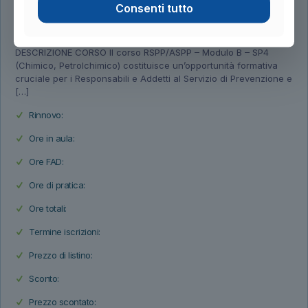
Consenti tutto
Dettagli
DESCRIZIONE CORSO Il corso RSPP/ASPP – Modulo B – SP4
(Chimico, Petrolchimico) costituisce un’opportunità formativa
cruciale per i Responsabili e Addetti al Servizio di Prevenzione e
[…]
Rinnovo:
Ore in aula:
Ore FAD:
Ore di pratica:
Ore totali:
Termine iscrizioni:
Prezzo di listino:
Sconto:
Prezzo scontato: