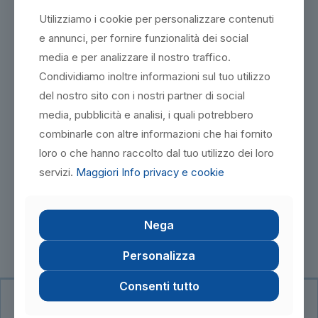
e manutenzione;
Utilizziamo i cookie per personalizzare contenuti
Corrette procedure di lavoro nelle attività di
manutenzione, controllo, bonifica e smaltimento;
e annunci, per fornire funzionalità dei social
media e per analizzare il nostro traffico.
Prevenzione e gestione degli incidenti e delle situazioni di
emergenza.
Condividiamo inoltre informazioni sul tuo utilizzo
REQUISITI D’ACCESSO
del nostro sito con i nostri partner di social
media, pubblicità e analisi, i quali potrebbero
I requisiti specifici per accedere al corso di abilitazione
professionale sono il possesso della licenza di scuola media
combinarle con altre informazioni che hai fornito
inferiore.
loro o che hanno raccolto dal tuo utilizzo dei loro
TITOLO CONSEGUITO
servizi.
Maggiori Info privacy e cookie
Al termine del percorso formativo gli utenti dovranno
sostenere l’esame finale in sede. Superata la prova, si ottiene
l’attestato con validità sull’intero territorio nazionale.
Nega
Personalizza
Consenti tutto