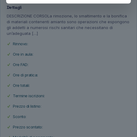
Dettagli
DESCRIZIONE CORSOLa rimozione, lo smaltimento e la bonifica
di materiali contenenti amianto sono operazioni che espongono
gli addetti a numerosi rischi sanitari che necessitano di
un’adeguata
[…]
Rinnovo:
Ore in aula:
Ore FAD:
Ore di pratica:
Ore totali:
Termine iscrizioni:
Prezzo di listino:
Sconto:
Prezzo scontato: